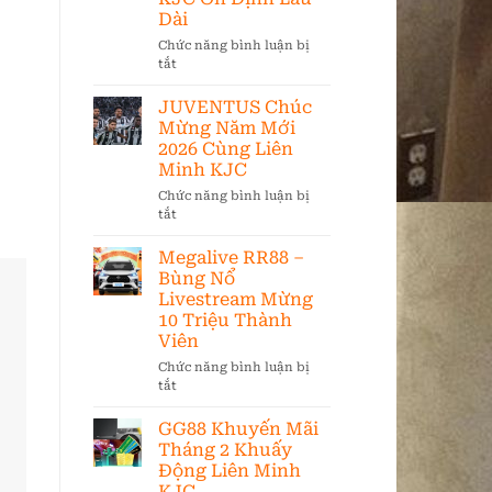
Nhẹ
Minh
Dài
Lương
KJC
Cao,
Chức năng bình luận bị
Thu
tắt
ở
Nhập
Việc
Rõ
Làm
JUVENTUS Chúc
Ràng
Xuất
Mừng Năm Mới
Nhập
2026 Cùng Liên
Khoản
Minh KJC
Tại
KJC
Chức năng bình luận bị
Ổn
tắt
ở
Định
JUVENTUS
Lâu
Chúc
Megalive RR88 –
Dài
Mừng
Bùng Nổ
Năm
Livestream Mừng
Mới
10 Triệu Thành
2026
Viên
Cùng
Liên
Chức năng bình luận bị
Minh
tắt
ở
KJC
Megalive
RR88
GG88 Khuyến Mãi
–
Tháng 2 Khuấy
Bùng
Động Liên Minh
Nổ
KJC