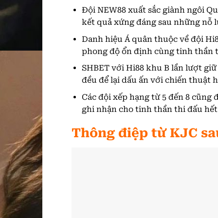
Đội NEW88 xuất sắc giành ngôi Quá
kết quả xứng đáng sau những nỗ lực
Danh hiệu Á quân thuộc về đội Hi8
phong độ ổn định cùng tinh thần t
SHBET với Hi88 khu B lần lượt giữ v
đều để lại dấu ấn với chiến thuật 
Các đội xếp hạng từ 5 đến 8 cũng 
ghi nhận cho tinh thần thi đấu hết
Thông điệp từ KJC sau