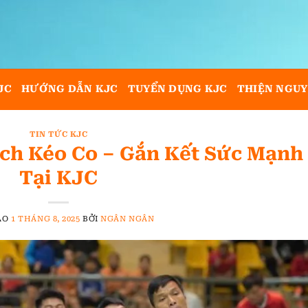
JC
HƯỚNG DẪN KJC
TUYỂN DỤNG KJC
THIỆN NGUY
TIN TỨC KJC
ịch Kéo Co – Gắn Kết Sức Mạnh
Tại KJC
ÀO
1 THÁNG 8, 2025
BỞI
NGÂN NGÂN