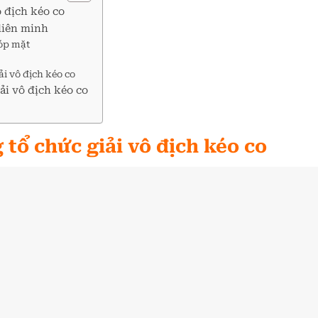
ô địch kéo co
liên minh
góp mặt
i vô địch kéo co
ải vô địch kéo co
 tổ chức giải vô địch kéo co