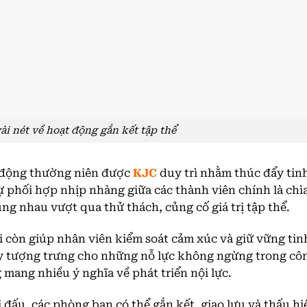
vài nét về hoạt động gắn kết tập thể
 động thường niên được
KJC
duy trì nhằm thúc đẩy tin
ự phối hợp nhịp nhàng giữa các thành viên chính là chì
ng nhau vượt qua thử thách, củng cố giá trị tập thể.
ơi còn giúp nhân viên kiểm soát cảm xúc và giữ vững tin
ây tượng trưng cho những nỗ lực không ngừng trong cô
 mang nhiều ý nghĩa về phát triển nội lực.
đấu, các phòng ban có thể gắn kết, giao lưu và thấu hi