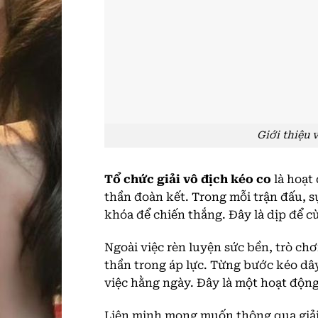
Giới thiệu 
Tổ chức giải vô địch kéo co
là hoạt
thần đoàn kết. Trong mỗi trận đấu, s
khóa để chiến thắng. Đây là dịp để cù
Ngoài việc rèn luyện sức bền, trò ch
thần trong áp lực. Từng bước kéo d
việc hằng ngày. Đây là một hoạt động
Liên minh mong muốn thông qua giải 