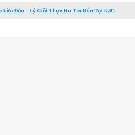
 Lừa Đảo - Lý Giải Thực Hư Tin Đồn Tại KJC