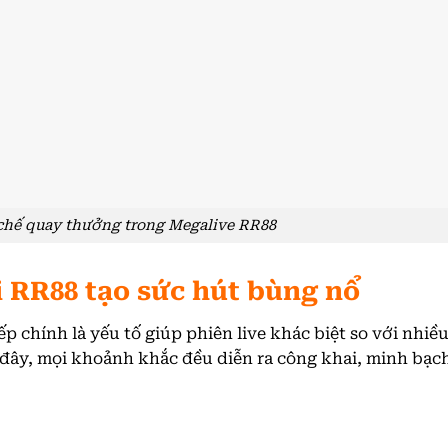
hế quay thưởng trong Megalive RR88
i RR88 tạo sức hút bùng nổ
p chính là yếu tố giúp phiên live khác biệt so với nhiề
đây, mọi khoảnh khắc đều diễn ra công khai, minh bạc