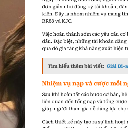
đơn giản như đăng ký tài khoản, đăn
kiện. Đây là nhóm nhiệm vụ mang tín
RR88 và KJC.
Việc hoàn thành sớm các yêu cầu cơ b
đầu. Đặc biệt, những tài khoản đăng 
qua đó gia tăng khả năng xuất hiện 
Tìm hiểu thêm bài viết:
Giải Bi-
Nhiệm vụ nạp và cược mỗi 
Sau khi hoàn tất các bước cơ bản, h
liên quan đến tổng nạp và tổng cược
giúp người tham gia dễ dàng lựa chọ
Cách thiết kế này tạo ra sự linh hoạt