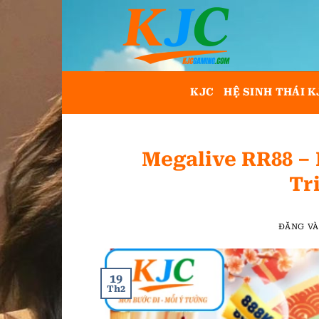
Bỏ
qua
nội
dung
KJC
HỆ SINH THÁI K
Megalive RR88 –
Tr
ĐĂNG V
19
Th2