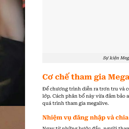
Sự kiện Meg
Cơ chế tham gia Mega
Để chương trình diễn ra trơn tru và 
lớp. Cách phân bổ này vừa đảm bảo a
quá trình tham gia megalive.
Nhiệm vụ đăng nhập và chia
Ngay từ những bước đầu, người tham