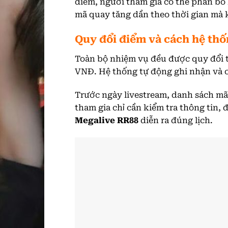
điểm, người tham gia có thể phân bổ
mã quay tăng dần theo thời gian mà k
Quy đổi điểm và cách hệ th
Toàn bộ nhiệm vụ đều được quy đổi t
VNĐ. Hệ thống tự động ghi nhận và cậ
Trước ngày livestream, danh sách mã
tham gia chỉ cần kiểm tra thông tin,
Megalive RR88
diễn ra đúng lịch.