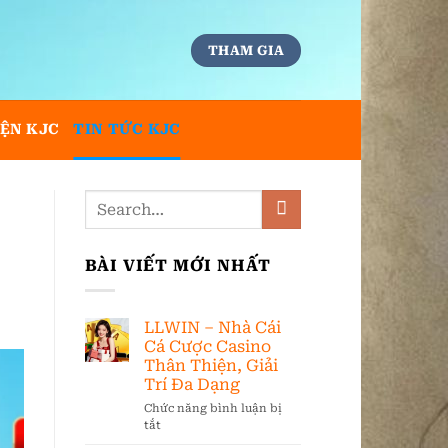
THAM GIA
ỆN KJC
TIN TỨC KJC
BÀI VIẾT MỚI NHẤT
LLWIN – Nhà Cái
Cá Cược Casino
Thân Thiện, Giải
Trí Đa Dạng
Chức năng bình luận bị
tắt
ở
LLWIN