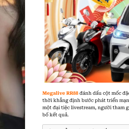
Megalive RR88
đánh dấu cột mốc đặc
thời khẳng định bước phát triển mạ
một đại tiệc livestream, người tham g
bố kết quả.