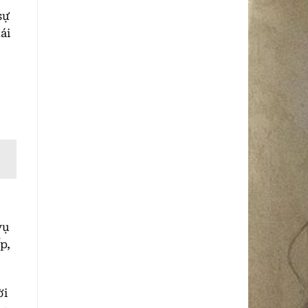
sự
ái
vụ
p,
ời