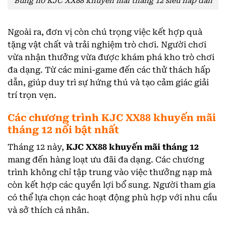
Bùng nổ KJC XX88 khuyến mãi tháng 12 siêu hấp dẫn
Ngoài ra, đơn vị còn chú trọng việc kết hợp quà
tặng vật chất và trải nghiệm trò chơi. Người chơi
vừa nhận thưởng vừa được khám phá kho trò chơi
đa dạng. Từ các mini-game đến các thử thách hấp
dẫn, giúp duy trì sự hứng thú và tạo cảm giác giải
trí trọn vẹn.
Các chương trình KJC XX88 khuyến mãi
tháng 12 nổi bật nhất
Tháng 12 này,
KJC XX88 khuyến mãi tháng 12
mang đến hàng loạt ưu đãi đa dạng. Các chương
trình không chỉ tập trung vào việc thưởng nạp mà
còn kết hợp các quyền lợi bổ sung. Người tham gia
có thể lựa chọn các hoạt động phù hợp với nhu cầu
và sở thích cá nhân.