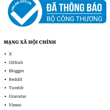
MẠNG XÃ HỘI CHÍNH
X
Github
Blogger
Reddit
Tumblr
Gravatar
Vimeo