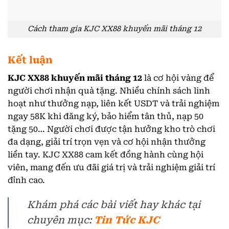
Cách tham gia KJC XX88 khuyến mãi tháng 12
Kết luận
KJC XX88 khuyến mãi tháng 12
là cơ hội vàng để
người chơi nhận quà tặng. Nhiều chính sách linh
hoạt như thưởng nạp, liên kết USDT và trải nghiệm
ngay 58K khi đăng ký, bảo hiểm tân thủ, nạp 50
tặng 50… Người chơi được tận hưởng kho trò chơi
đa dạng, giải trí trọn vẹn và cơ hội nhận thưởng
liền tay. KJC XX88 cam kết đồng hành cùng hội
viên, mang đến ưu đãi giá trị và trải nghiệm giải trí
đỉnh cao.
Khám phá các bài viết hay khác tại
chuyên mục:
Tin Tức KJC