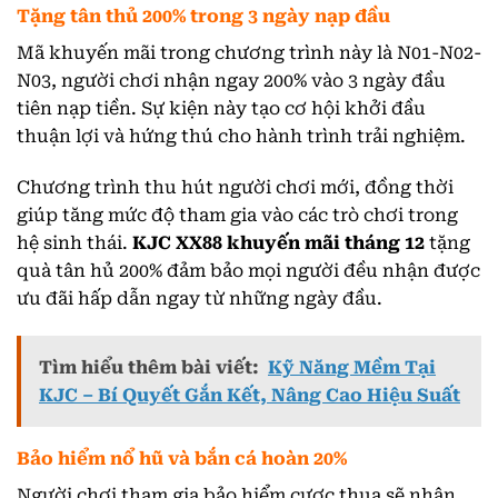
Tặng tân thủ 200% trong 3 ngày nạp đầu
Mã khuyến mãi trong chương trình này là N01-N02-
N03, người chơi nhận ngay 200% vào 3 ngày đầu
tiên nạp tiền. Sự kiện này tạo cơ hội khởi đầu
thuận lợi và hứng thú cho hành trình trải nghiệm.
Chương trình thu hút người chơi mới, đồng thời
giúp tăng mức độ tham gia vào các trò chơi trong
hệ sinh thái.
KJC XX88 khuyến mãi tháng 12
tặng
quà tân hủ 200% đảm bảo mọi người đều nhận được
ưu đãi hấp dẫn ngay từ những ngày đầu.
Tìm hiểu thêm bài viết:
Kỹ Năng Mềm Tại
KJC – Bí Quyết Gắn Kết, Nâng Cao Hiệu Suất
Bảo hiểm nổ hũ và bắn cá hoàn 20%
Người chơi tham gia bảo hiểm cược thua sẽ nhận