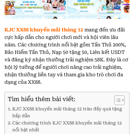
KJC XX88 khuyến mãi tháng 12
mang đến ưu đãi
cực hấp dẫn cho người chơi mới và hội viên lâu
năm. Các chương trình nổi bật gồm Tấn Thủ 200%,
Bảo Hiểm Tấn Thủ, Nạp 50 tặng 50, Liên kết USDT
và đăng ký nhận thưởng trải nghiệm 58K. Đây là cơ
hội lý tưởng để người chơi nâng cao trải nghiệm,
nhận thưởng liền tay và tham gia kho trò chơi đa
dạng của XX88.
Tìm hiểu thêm bài viết:
KJC XX88 khuyến mãi tháng 12 tràn đầy quà tặng
hấp dẫn
Các chương trình KJC XX88 khuyến mãi tháng 12
nổi bật nhất