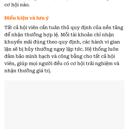
cơ hội nào.
Điều kiện và lưu ý
Tất cả hội viên cần tuân thủ quy định của nền tảng
để nhận thưởng hợp lệ. Mỗi tài khoản chỉ nhận
khuyến mãi đúng theo quy định, các hành vi gian
lận sẽ bị hủy thưởng ngay lập tức. Hệ thống luôn
đảm bảo minh bạch và công bằng cho tất cả hội
viên, giúp mọi người đều có cơ hội trải nghiệm và
nhận thưởng giá trị.