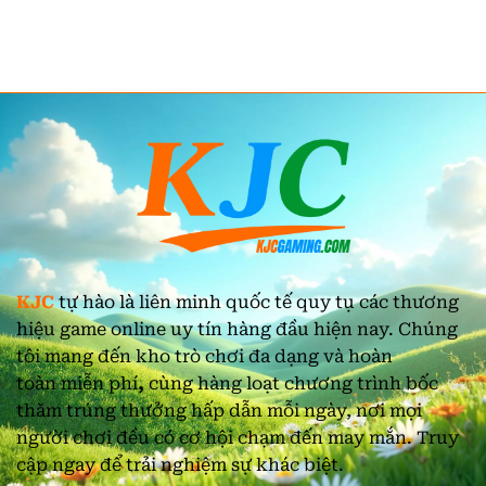
Trí
System
Mới
Administrator
Trong
–
Hệ
Vị
Sinh
Trí
Thái
Quản
KJC
Trị
Hệ
Thống
tại
KJC
KJC
tự hào là liên minh quốc tế quy tụ các thương
hiệu game online uy tín hàng đầu hiện nay. Chúng
tôi mang đến kho trò chơi đa dạng và hoàn
toàn miễn phí
,
cùng hàng loạt chương trình bốc
thăm trúng thưởng hấp dẫn mỗi ngày, nơi mọi
người chơi đều có cơ hội chạm đến may mắn. Truy
cập ngay để trải nghiệm sự khác biệt.