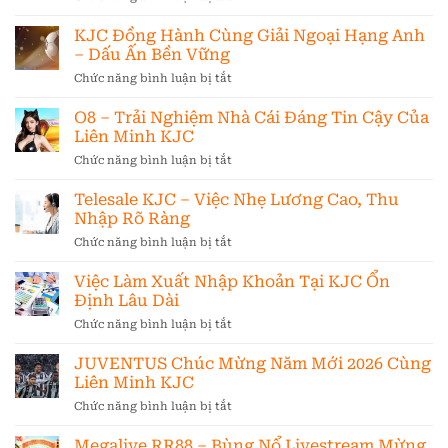
LLWIN
–
KJC Đồng Hành Cùng Giải Ngoại Hạng Anh
Nhà
– Dấu Ấn Bền Vững
Cái
Chức năng bình luận bị tắt
ở
Cá
KJC
Cược
Đồng
O8 – Trải Nghiệm Nhà Cái Đáng Tin Cậy Của
Casino
Hành
Thân
Liên Minh KJC
Cùng
Thiện,
Chức năng bình luận bị tắt
ở
Giải
Giải
O8
Ngoại
Trí
–
Telesale KJC – Việc Nhẹ Lương Cao, Thu
Hạng
Đa
Trải
Anh
Nhập Rõ Ràng
Dạng
Nghiệm
–
Chức năng bình luận bị tắt
ở
Nhà
Dấu
Telesale
Cái
Ấn
KJC
Việc Làm Xuất Nhập Khoản Tại KJC Ổn
Đáng
Bền
–
Tin
Định Lâu Dài
Vững
Việc
Cậy
Chức năng bình luận bị tắt
ở
Nhẹ
Của
Việc
Lương
Liên
Làm
JUVENTUS Chúc Mừng Năm Mới 2026 Cùng
Cao,
Minh
Xuất
Thu
Liên Minh KJC
KJC
Nhập
Nhập
Chức năng bình luận bị tắt
ở
Khoản
Rõ
JUVENTUS
Tại
Ràng
Chúc
Megalive RR88 – Bùng Nổ Livestream Mừng
KJC