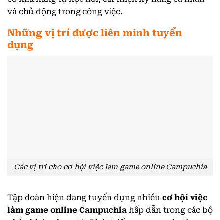
và chủ động trong công việc.
Những vị trí được liên minh tuyển
dụng
Các vị trí cho cơ hội việc làm game online Campuchia
Tập đoàn hiện đang tuyển dụng nhiều
cơ hội việc
làm game online Campuchia
hấp dẫn trong các bộ