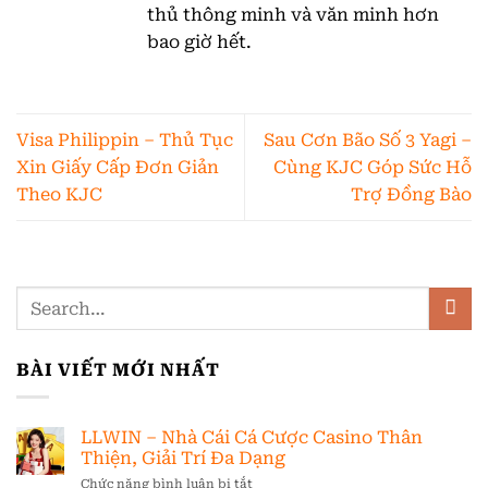
thủ thông minh và văn minh hơn
bao giờ hết.
Visa Philippin – Thủ Tục
Sau Cơn Bão Số 3 Yagi –
Xin Giấy Cấp Đơn Giản
Cùng KJC Góp Sức Hỗ
Theo KJC
Trợ Đồng Bào
BÀI VIẾT MỚI NHẤT
LLWIN – Nhà Cái Cá Cược Casino Thân
Thiện, Giải Trí Đa Dạng
Chức năng bình luận bị tắt
ở