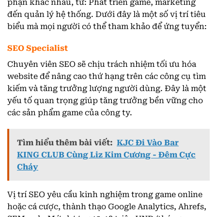
phận khác nhau, từ: Phát triển game, marketing
đến quản lý hệ thống. Dưới đây là một số vị trí tiêu
biểu mà mọi người có thể tham khảo để ứng tuyển:
SEO Specialist
Chuyên viên SEO sẽ chịu trách nhiệm tối ưu hóa
website để nâng cao thứ hạng trên các công cụ tìm
kiếm và tăng trưởng lượng người dùng. Đây là một
yếu tố quan trọng giúp tăng trưởng bền vững cho
các sản phẩm game của công ty.
Tìm hiểu thêm bài viết:
KJC Đi Vào Bar
KING CLUB Cùng Liz Kim Cương - Đêm Cực
Cháy
Vị trí SEO yêu cầu kinh nghiệm trong game online
hoặc cá cược, thành thạo Google Analytics, Ahrefs,