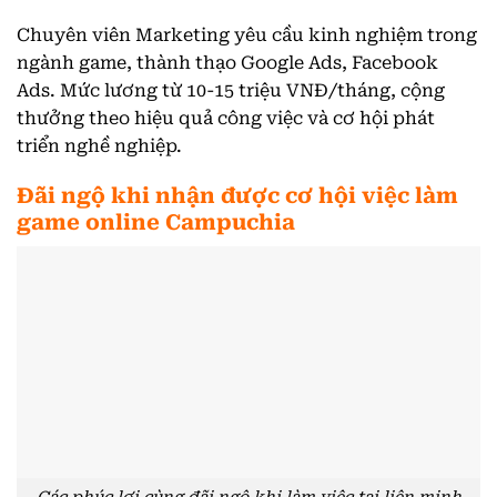
Chuyên viên Marketing yêu cầu kinh nghiệm trong
ngành game, thành thạo Google Ads, Facebook
Ads. Mức lương từ 10-15 triệu VNĐ/tháng, cộng
thưởng theo hiệu quả công việc và cơ hội phát
triển nghề nghiệp.
Đãi ngộ khi nhận được cơ hội việc làm
game online Campuchia