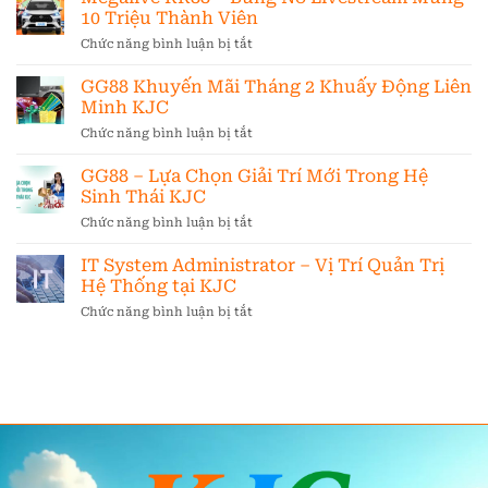
Mừng
Ổn
10 Triệu Thành Viên
Năm
Định
Chức năng bình luận bị tắt
ở
Mới
Lâu
Megalive
2026
Dài
RR88
GG88 Khuyến Mãi Tháng 2 Khuấy Động Liên
Cùng
–
Liên
Minh KJC
Bùng
Minh
Chức năng bình luận bị tắt
ở
Nổ
KJC
GG88
Livestream
Khuyến
GG88 – Lựa Chọn Giải Trí Mới Trong Hệ
Mừng
Mãi
10
Sinh Thái KJC
Tháng
Triệu
Chức năng bình luận bị tắt
ở
2
Thành
GG88
Khuấy
Viên
–
IT System Administrator – Vị Trí Quản Trị
Động
Lựa
Liên
Hệ Thống tại KJC
Chọn
Minh
Chức năng bình luận bị tắt
ở
Giải
KJC
IT
Trí
System
Mới
Administrator
Trong
–
Hệ
Vị
Sinh
Trí
Thái
Quản
KJC
Trị
Hệ