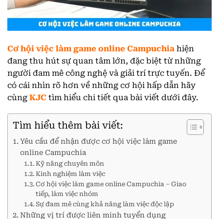
Cơ hội việc làm game online Campuchia
hiện
đang thu hút sự quan tâm lớn, đặc biệt từ những
người đam mê công nghệ và giải trí trực tuyến. Để
có cái nhìn rõ hơn về những cơ hội hấp dẫn hãy
cùng
KJC
tìm hiểu chi tiết qua bài viết dưới đây.
Tìm hiểu thêm bài viết:
Yêu cầu để nhận được cơ hội việc làm game
online Campuchia
Kỹ năng chuyên môn
Kinh nghiệm làm việc
Cơ hội việc làm game online Campuchia – Giao
tiếp, làm việc nhóm
Sự đam mê cùng khả năng làm việc độc lập
Những vị trí được liên minh tuyển dụng