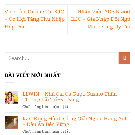
Việc Làm Online Tại KJC
Nhân Viên ADS Brand
– Cơ Hội Tăng Thu Nhập
KJC – Gia Nhập Đội Ngũ
Hấp Dẫn
Marketing Uy Tín
BÀI VIẾT MỚI NHẤT
LLWIN – Nhà Cái Cá Cược Casino Thân
Thiện, Giải Trí Đa Dạng
Chức năng bình luận bị tắt
ở
LLWIN
–
KJC Đồng Hành Cùng Giải Ngoại Hạng Anh
Nhà
– Dấu Ấn Bền Vững
Cái
Chức năng bình luận bị tắt
ở
Cá