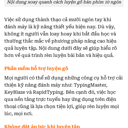
Nội dung xoay quanh cách luyện gõ bàn phím 10 ngón
Việc sử dụng thành thạo cả mười ngón tay khi
đánh máy là kỹ năng thiết yếu hiện nay. Dù vậy,
không ít người vẫn loay hoay khi bắt đầu học và
thường thắc mắc về phương pháp nâng cao hiệu
quả luyện tập. Nội dung dưới đây sẽ giúp hiểu rõ
hơn về quá trình rèn luyện bài bản và hiệu quả.
Phần mềm hỗ trợ luyện gõ
Mọi người có thể sử dụng những công cụ hỗ trợ cải
thiện kỹ năng đánh máy như: TypingMaster,
KeyBlaze và RapidTyping. Bên cạnh đó, việc học
qua nền tảng trực tuyến hay ứng dụng trên điện
thoại cũng là lựa chọn tiện lợi, giúp rèn luyện mọi
lúc, mọi nơi.
Không đặt áp lực khi luyện tập